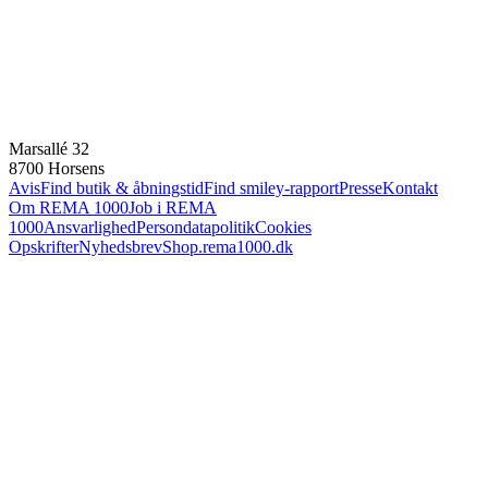
Marsallé 32
8700 Horsens
Avis
Find butik & åbningstid
Find smiley-rapport
Presse
Kontakt
Om REMA 1000
Job i REMA
1000
Ansvarlighed
Persondatapolitik
Cookies
Opskrifter
Nyhedsbrev
Shop.rema1000.dk