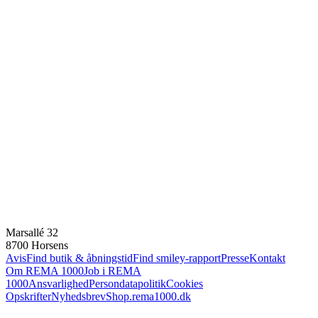
Marsallé 32
8700 Horsens
Avis
Find butik & åbningstid
Find smiley-rapport
Presse
Kontakt
Om REMA 1000
Job i REMA
1000
Ansvarlighed
Persondatapolitik
Cookies
Opskrifter
Nyhedsbrev
Shop.rema1000.dk