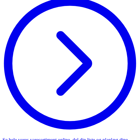
Se hele vores varesortiment online, del din liste og planlæg dine