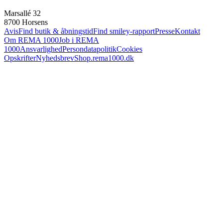
Marsallé 32
8700 Horsens
Avis
Find butik & åbningstid
Find smiley-rapport
Presse
Kontakt
Om REMA 1000
Job i REMA
1000
Ansvarlighed
Persondatapolitik
Cookies
Opskrifter
Nyhedsbrev
Shop.rema1000.dk