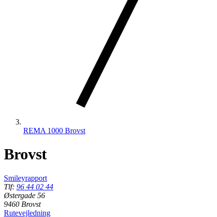
REMA 1000 Brovst
Brovst
Smileyrapport
Tlf:
96 44 02 44
Østergade 56
9460 Brovst
Rutevejledning