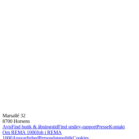
Marsallé 32
8700 Horsens
Avis
Find butik & åbningstid
Find smiley-rapport
Presse
Kontakt
Om REMA 1000
Job i REMA
1000
Ansvarlighed
Persondatapolitik
Cookies