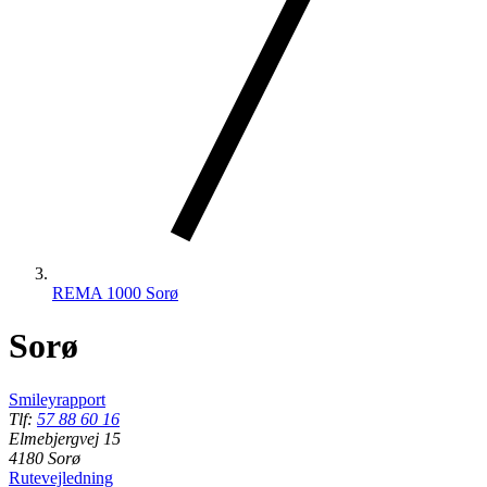
REMA 1000 Sorø
Sorø
Smileyrapport
Tlf:
57 88 60 16
Elmebjergvej 15
4180 Sorø
Rutevejledning