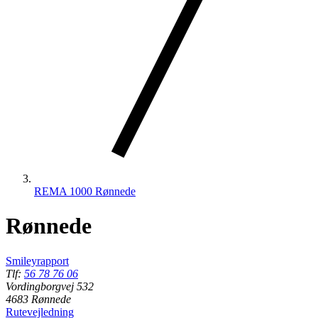
REMA 1000 Rønnede
Rønnede
Smileyrapport
Tlf:
56 78 76 06
Vordingborgvej 532
4683 Rønnede
Rutevejledning