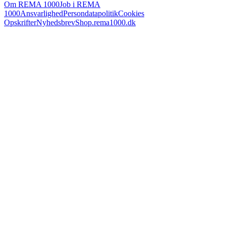
Om REMA 1000
Job i REMA
1000
Ansvarlighed
Persondatapolitik
Cookies
Opskrifter
Nyhedsbrev
Shop.rema1000.dk