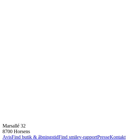
Marsallé 32
8700 Horsens
Avis
Find butik & åbningstid
Find smiley-rapport
Presse
Kontakt